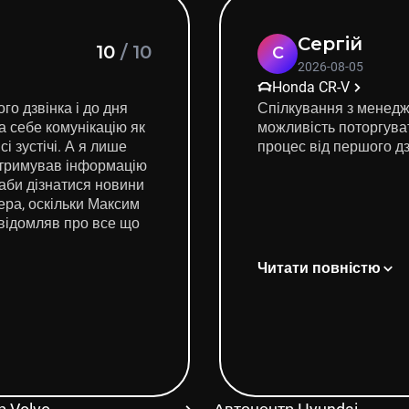
Сергій
10
/
10
С
2026-08-05
Honda CR-V
о дзвінка і до дня
Спілкування з менедж
 себе комунікацію як
можливість поторгуват
і зустічі. А я лише
процес від перш
 отримував інформацію
 аби дізнатися новини
ера, оскільки Максим
овідомляв про все що
Читати повністю