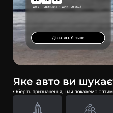
23
16
38
днів
годин
хвилин
до кінця акції
Дізнатись більше
Яке авто ви шукає
Оберіть призначення, і ми покажемо оптим