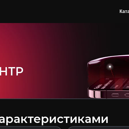
Кат
НТР
характеристиками