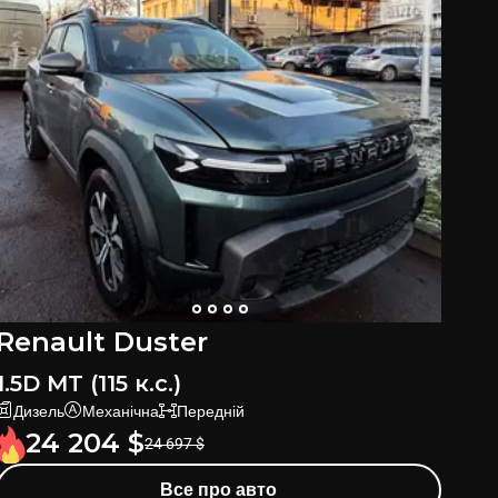
Renault Duster
Re
1.5D MT (115 к.с.)
1.3
Дизель
Механічна
Передній
Б
24 204
$
24 697
$
Все про авто