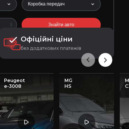
Коробка передач
$
Знайти авто
Офіційні ціни
без додаткових платежів
Peugeot
MG
M
e-3008
HS
C