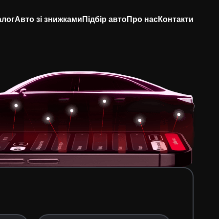
алог
Авто зі знижками
Підбір авто
Про нас
Контакти