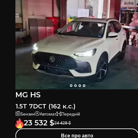
MG HS
1.5T 7DCT (162 к.с.)
Бензин
Автомат
Передній
23 532
$
24 428
$
Все про авто