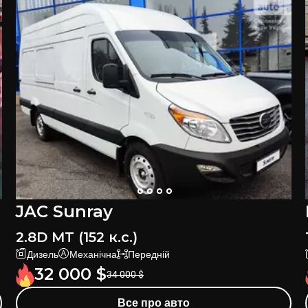
JAC Sunray
2.8D MT (152 к.с.)
Дизель
Механічна
Передній
32 000
$
34 000
$
Все про авто