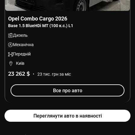
Opel
Combo Cargo
2026
Base
1.5 BlueHDi МТ (100 к.с.) L1
Дизель
Механічна
Передній
Київ
23 262
$
•
23
тис. грн за міс
Все про авто
Переглянути авто в наявності