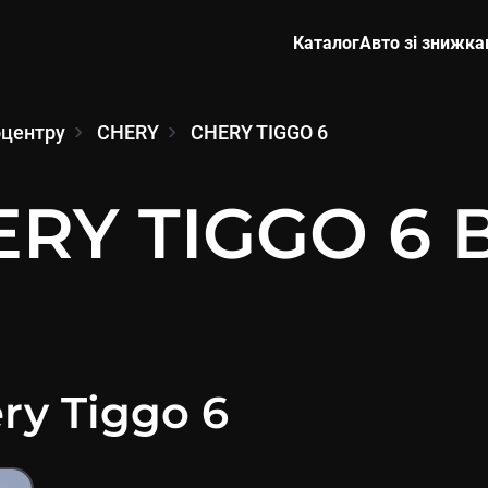
Каталог
Авто зі знижк
оцентру
CHERY
CHERY TIGGO 6
RY TIGGO 6 
ry
Tiggo 6