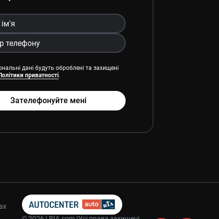
ональні дані будуть оброблені та захищені
Політики приватності
.
Зателефонуйте мені
ах
© 2026 | RIA.com |
Усі права захищені