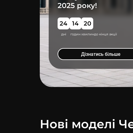
2025 року!
24
14
20
дні
годин
хвилин
до кінця акції
Дізнатись більше
Нові моделі
Че