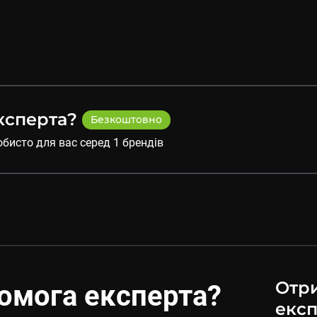
ксперта?
Безкоштовно
обисто для вас серед
1
брендів
Отри
омога експерта?
експ