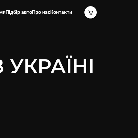
ами
Підбір авто
Про нас
Контакти
В УКРАЇНІ