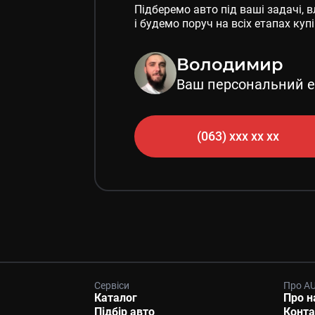
Підберемо авто під ваші задачі,
і будемо поруч на всіх етапах куп
Володимир
Ваш персональний е
(063) xxx xx xx
Сервіси
Про A
Каталог
Про н
Підбір авто
Конта