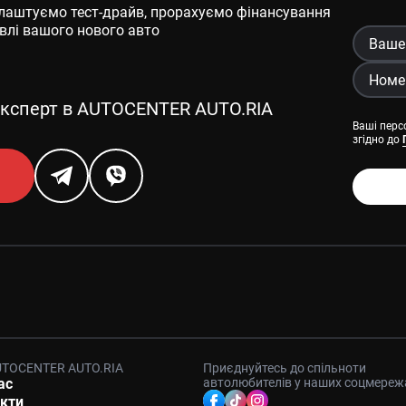
 влаштуємо тест-драйв, прорахуємо фінансування
івлі вашого нового авто
ксперт в AUTOCENTER AUTO.RIA
Ваші перс
згідно до
UTOCENTER AUTO.RIA
Приєднуйтесь до спільноти
ас
автолюбителів у наших соцмереж
кти